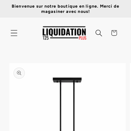
et
Bienvenue sur notre boutique en ligne. Merci de
passer
magasiner avec nous!
au
contenu
Panier
Passer aux
informations
produits