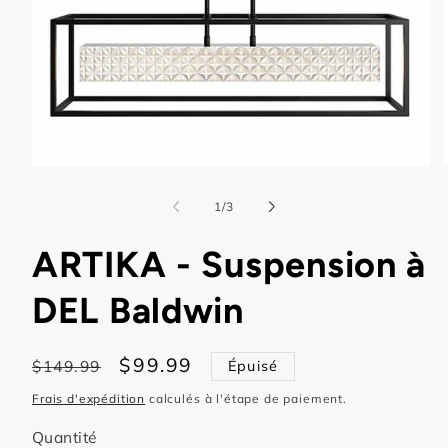
Ouvrir
le
l
média
de
1
/
3
1
dans
une
ARTIKA - Suspension à
fenêtre
modale
DEL Baldwin
Prix
Prix
$99.99
$149.99
Épuisé
habituel
promotionnel
Frais d'expédition
calculés à l'étape de paiement.
Quantité
Quantité