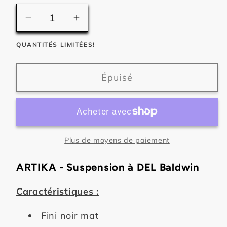
Réduire
Augmenter
la
la
QUANTITÉS LIMITÉES!
quantité
quantité
de
de
ARTIKA
ARTIKA
Épuisé
-
-
Suspension
Suspension
à
à
DEL
DEL
Baldwin
Baldwin
Plus de moyens de paiement
ARTIKA - Suspension à DEL Baldwin
Caractéristiques :
Fini noir mat