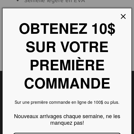
Semelle légère en EVA
OBTENEZ 10$
Partager
SUR VOTRE
PREMIÈRE
COMMANDE
Les Liquidations par
courriel
Sur une première commande en ligne de 100$ ou plus.
Nouveaux arrivages chaque semaine, ne les
Soyez les premiers informés de nos
manquez pas!
nouveaux produits et offres exclusives.