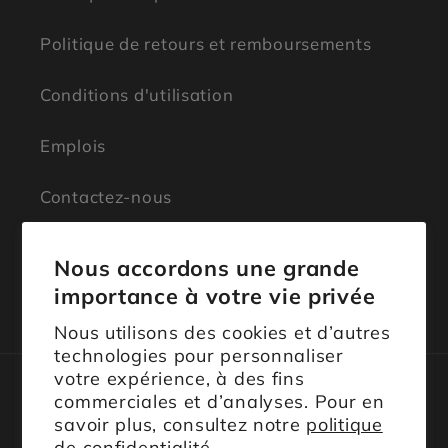
Politique de retours et remboursements
Conditions d'utilisation
Emplois
Contactez-nous
Nous accordons une grande
importance à votre vie privée
Facebook
Instagram
TikTok
Nous utilisons des cookies et d’autres
technologies pour personnaliser
votre expérience, à des fins
commerciales et d’analyses. Pour en
Langue
savoir plus, consultez notre
politique
de confidentialité.