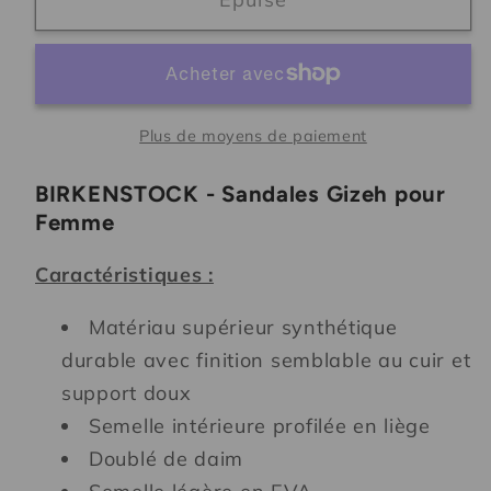
-
-
Sandales
Sandales
Gizeh
Gizeh
pour
pour
Femme
Femme
Plus de moyens de paiement
BIRKENSTOCK - Sandales Gizeh pour
Femme
Caractéristiques :
Matériau supérieur synthétique
durable avec finition semblable au cuir et
support doux
Semelle intérieure profilée en liège
Doublé de daim