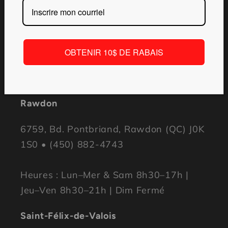
E-mail
OBTENIR 10$ DE RABAIS
Nos magasins
Rawdon
6759, Bd. Pontbriand, Rawdon (QC) J0K
1S0 • (450) 882-4743
Heures : Lun–Mer & Sam 8h30–17h |
Jeu–Ven 8h30–21h | Dim Fermé
Saint-Félix-de-Valois