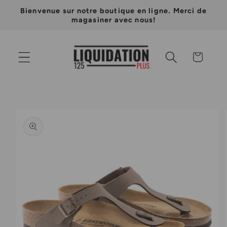
et
Bienvenue sur notre boutique en ligne. Merci de
passer
magasiner avec nous!
au
contenu
Panier
Passer aux
informations
produits