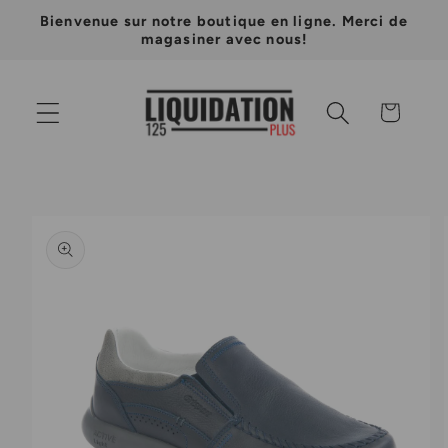
et
Bienvenue sur notre boutique en ligne. Merci de
passer
magasiner avec nous!
au
contenu
Panier
Passer aux
informations
produits