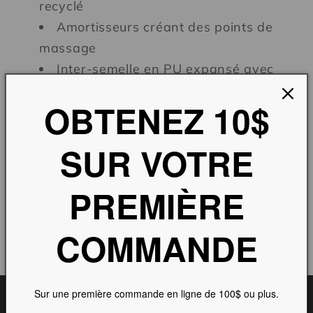
recyclé
Amortisseurs créant des points de
massage
Inter-semelle en PU expansé avec
micro-bulles d'air
OBTENEZ 10$
Semelle extérieure antistatique
SUR VOTRE
Partager
PREMIÈRE
COMMANDE
Sur une première commande en ligne de 100$ ou plus.