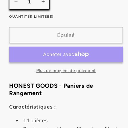
Réduire
Augmenter
la
la
QUANTITÉS LIMITÉES!
quantité
quantité
de
de
HONEST
HONEST
Épuisé
GOODS
GOODS
-
-
Paniers
Paniers
de
de
Rangement
Rangement
Plus de moyens de paiement
HONEST GOODS - Paniers de
Rangement
Caractéristiques :
11 pièces