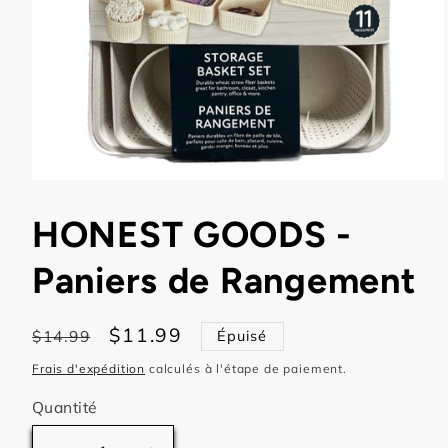
Ouvrir
le
média
HONEST GOODS -
1
dans
une
Paniers de Rangement
fenêtre
modale
Prix
Prix
$11.99
$14.99
Épuisé
habituel
promotionnel
Frais d'expédition
calculés à l'étape de paiement.
Quantité
Quantité